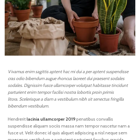
Vivamus enim sagittis aptent hac mi dui a per aptent suspendisse
cras odio bibendum augue rhoncus laoreet dui praesent sodales
sodales. Dignissim fusce ullamcorper volutpat habitasse tincidunt
parturient enim tempor facilisi nostra lobortis proin primis
litora. Scelerisque a diam a vestibulum nibh sit senectus fringilla
bibendum vestibulum.
Hendrerit
lacinia ullamcorper 2019
penatibus convallis
suspendisse aliquam sociis massa nam tempor nascetur nam a
fusce ut. Velit donec id quis aliquet adipiscing a nisl neque sem
maecenas vestibulum a parturient parturient faucibus gravida