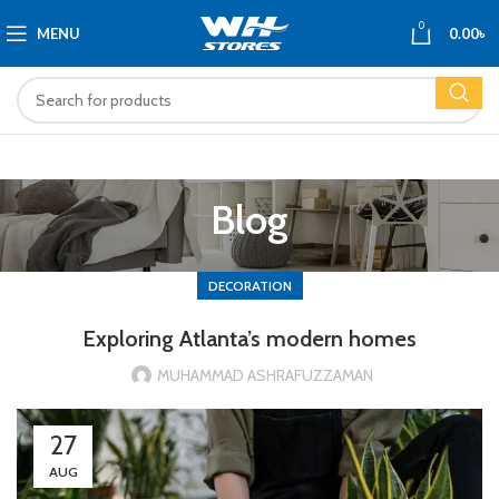
0
MENU
0.00
৳
Blog
DECORATION
Exploring Atlanta’s modern homes
MUHAMMAD ASHRAFUZZAMAN
27
AUG