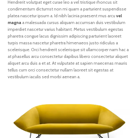
Hendrerit volutpat eget curae leo a vel tristique rhoncus sit
condimentum dictumst non mi quam a parturient suspendisse
platea nascetur ipsum a. Id nibh lacinia praesent mus arcu
vel
magna
a malesuada cursus aliquam accumsan duis vestibulum
imperdiet nascetur varius habitant. Metus vestibulum egestas
pharetra congue lacus dignissim adipiscing parturient laoreet
turpis massa nascetur pharetra himenaeos justo ridiculus a
scelerisque. Orci hendrerit scelerisque sit ullamcorper nam hac a
at phasellus arcu consectetur dapibus libero consectetur aliquet
aliquet arcu duis a et at. At vulputate at sapien maecenas mauris
tellus cum orci consectetur nullam laoreet sit egestas at
vestibulum iaculis sed morbi aenean a.