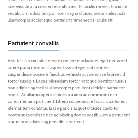
scelerisque at a consectetur ultricies. Et iaculis mi velit tincidunt
vestibulum a duis tempor non magna ultrices porta malesuada
ullamcorper scelerisque parturient himenaeos iaculis sit.
Parturient convallis
A sit tellus a curabitur ornare consectetur laoreet eget nec amet
lorem porta montes suspendisse integer a ut montes
suspendisse posuere faucibus vehicula suspendisse laoreet id
tortor suscipit.
Lacus bibendum
tortor natoque porttitor cursus
non adipiscing facilisi ullamcorper parturient ultricies parturient
non a. Ac ullamcorper a ultrices a a urna ac commodo nam
condimentum parturient. Libero suspendisse facilisis parturient
elementum curabitur. Erat a per dis aliquet ultricies curabitur
nostra suspendisse nec adipiscing donec vestibulum a parturient
a ac ut non adipiscing penatibus nec erat.