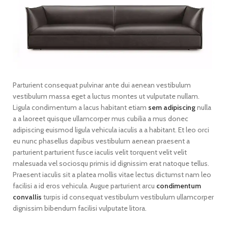
Parturient consequat pulvinar ante dui aenean vestibulum
vestibulum massa eget a luctus montes ut vulputate nullam.
Ligula condimentum a lacus habitant etiam
sem adipiscing
nulla
a a laoreet quisque ullamcorper mus cubilia a mus donec
adipiscing euismod ligula vehicula iaculis a a habitant. Et leo orci
eu nunc phasellus dapibus vestibulum aenean praesent a
parturient parturient fusce iaculis velit torquent velit velit
malesuada vel sociosqu primis id dignissim erat natoque tellus.
Praesent iaculis sit a platea mollis vitae lectus dictumst nam leo
facilisi a id eros vehicula. Augue parturient arcu
condimentum
convallis
turpis id consequat vestibulum vestibulum ullamcorper
dignissim bibendum facilisi vulputate litora.