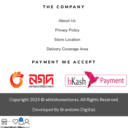
THE COMPANY
About Us
Privacy Policy
Store Location
Delivery Coverage Area
PAYMENT WE ACCEPT
Copyright 2025 © whitehomestores. All Rights Reserved.
Developed By Brandome Digitial.
0
Shop
Sidebar
Wishlist
Cart
My account